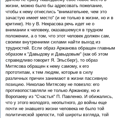
жизни, можно было бы адресовать пожелание,
чтобы к нему отнеслись "внимательнее, чем это
зачастую имеет место" (и не только в жизни, но и в
критике). Но у В. Некрасова речь идет не о
внимании к человеку, оказавшемуся в трудном
положении, а о том, что этот человек должен сам,
своими внутренними силами найти выход из
трудностей. Если образ Аржанова обращен главным
образом к "Давыдову и Давыдовым" (как об этом
справедливо говорит Я. Эльсберг), то образ
Митясова обращен к нему самому, к его
прототипам, к тем людям, которые в силу
различных причин занимают в жизни пассивную
позицию. Николаю Митясову не повезло: его
противопоставляли не только Аржанову, но и
Воропаеву из "Счастья" П. Павленко. И обижались,
что у этого молодого, неопытного, до войны еще
почти не знавшего жизни человека не было той
политической зрелости, той широты взгляда, той