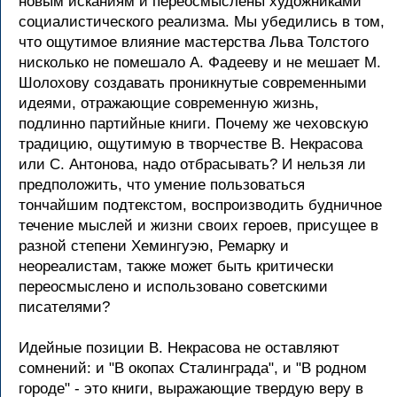
новым исканиям и переосмыслены художниками
социалистического реализма. Мы убедились в том,
что ощутимое влияние мастерства Льва Толстого
нисколько не помешало А. Фадееву и не мешает М.
Шолохову создавать проникнутые современными
идеями, отражающие современную жизнь,
подлинно партийные книги. Почему же чеховскую
традицию, ощутимую в творчестве В. Некрасова
или С. Антонова, надо отбрасывать? И нельзя ли
предположить, что умение пользоваться
тончайшим подтекстом, воспроизводить будничное
течение мыслей и жизни своих героев, присущее в
разной степени Хемингуэю, Ремарку и
неореалистам, также может быть критически
переосмыслено и использовано советскими
писателями?
Идейные позиции В. Некрасова не оставляют
сомнений: и "В окопах Сталинграда", и "В родном
городе" - это книги, выражающие твердую веру в