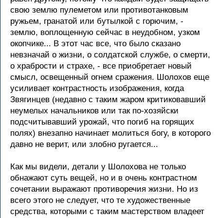
свою землю пулеметом или противотанковым
ружьем, гранатой или бутылкой с горючим, -
землю, воплощенную сейчас в неудобном, узком
окопчике... В этот час все, что было сказано
невзначай о жизни, о солдатской службе, о смерти,
о храбрости и страхе, - все приобретает новый
смысл, освещенный огнем сражения. Шолохов еще
усиливает контрастность изображения, когда
Звягинцев (недавно с таким жаром критиковавший
неумелых начальников или так по-хозяйски
подсчитывавший урожай, что погиб на горящих
полях) внезапно начинает молиться богу, в которого
давно не верит, или злобно ругается...
Как мы видели, детали у Шолохова не только
обнажают суть вещей, но и в очень контрастном
сочетании выражают противоречия жизни. Но из
всего этого не следует, что те художественные
средства, которыми с таким мастерством владеет