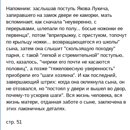
Напомним: заслышав поступь Якова Лукича,
запиравшего на замок двери ее каморки, мать
вспоминает, как сначала "неуверенно, с
перерывами, шлепали по полу... босые ножонки ее
первенца", потом "вприпрыжку, с пристуком, топочут
по крыльцу ножки... возвращающегося из школы"
сына, затем она слышит "скользящую походку"
парня, с такой "легкой и стремительной" поступью,
что, казалось, "чирики его почти не касаются
половиц", а позже "тяжеловесную уверенность"
приобрели его "шаги хозяина". И как последний,
завершающий штрих: когда она окликнула сына, он
не отозвался, но "постоял у двери и вышел во двор,
почему-то ускорив шаги". Вся жизнь человека, вся
жизнь матери, отданная заботе о сыне, заключена в
этих лаконичных деталях.
стр. 51