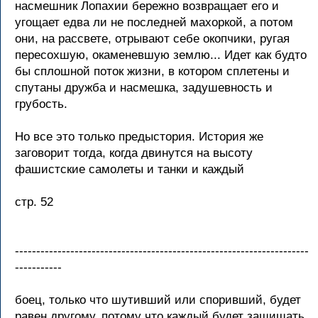
насмешник Лопахии бережно возвращает его и
угощает едва ли не последней махоркой, а потом
они, на рассвете, отрывают себе окопчики, ругая
пересохшую, окаменевшую землю... Идет как будто
бы сплошной поток жизни, в котором сплетены и
спутаны дружба и насмешка, задушевность и
грубость.
Но все это только предыстория. История же
заговорит тогда, когда двинутся на высоту
фашистские самолеты и танки и каждый
стр. 52
---------------------------------------------------------------------
-----------
боец, только что шутивший или споривший, будет
равен другому, потому что каждый будет защищать