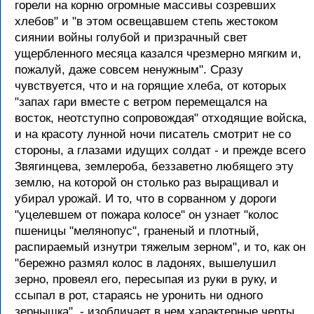
горели на корню огромные массивы созревших
хлебов" и "в этом освещавшем степь жестоком
сиянии войны голубой и призрачный свет
ущербленного месяца казался чрезмерно мягким и,
пожалуй, даже совсем ненужным". Сразу
чувствуется, что и на горящие хлеба, от которых
"запах гари вместе с ветром перемещался на
восток, неотступно сопровождая" отходящие войска,
и на красоту лунной ночи писатель смотрит не со
стороны, а глазами идущих солдат - и прежде всего
Звягинцева, землероба, беззаветно любящего эту
землю, на которой он столько раз выращивал и
убирал урожай. И то, что в сорванном у дороги
"уцелевшем от пожара колосе" он узнает "колос
пшеницы "мелянопус", граненый и плотный,
распираемый изнутри тяжелым зерном", и то, как он
"бережно размял колос в ладонях, вышелушил
зерно, провеял его, пересыпая из руки в руку, и
ссыпал в рот, стараясь не уронить ни одного
зернышка", - изобличает в нем характерные черты