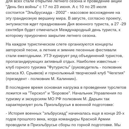
для всех стали открытие летнего сезона и проведение акции
"День без войны" с 17 по 23 июня. А с 10 по 25 июля
состоится "Эльбрусиада - 2002" - массовое восхождение на
эту грандиозную вершину мира. В августе, согласно проекту,
энтузиастов ждет празднование Дня военного туриста, а 27 -29
сентября будет отмечаться Международный день туриста, к
которому приурочено закрытие летнего сезона.
На каждом туристическом слете организуются концерты
авторской песни, а летние и зимние песенные фестивали
стали ежегодными. УТЭ курирует ряд объединений туристов,
пропагандирующих активный отдых. Наиболее известные -
клуб горного туризма "Футуристы" (руководитель - полковник
запаса Ю. Срывков) и горнолыжный творческий клуб "Чегетия"
(президент - полковник М. Калинкин).
В последнее время основная нагрузка в проведении турслетов
ложится на "Терскол" и "Боровое". Начальник Управления по
туризму и экскурсиям МО РФ полковник М. Дарьин так
характеризует роль Приэльбрусья в военной подготовке:
- История военных "эльбрусиад" начиналась еще в конце 20-х
годов прошлого века, когда командиры Красной Армии
проводили в Приэльбрусье сборы по горной подготовке. Мы