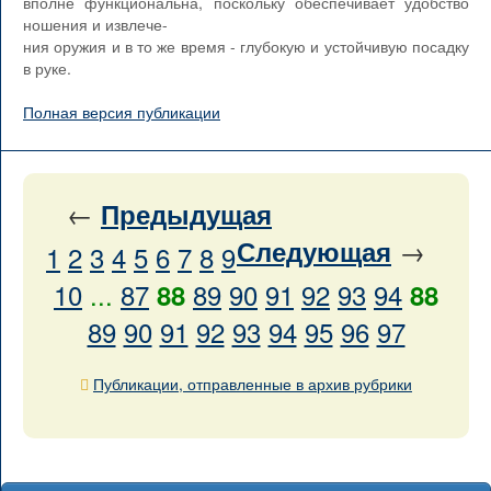
вполне функциональна, поскольку обеспечивает удобство
ношения и извлече-
ния оружия и в то же время - глубокую и устойчивую посадку
в руке.
Полная версия публикации
←
Предыдущая
→
Следующая
1
2
3
4
5
6
7
8
9
10
...
87
89
90
91
92
93
94
88
88
89
90
91
92
93
94
95
96
97
Публикации, отправленные в архив рубрики