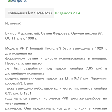
Публикация №1102449283
07 декабря 2004
Источник:
Виктор Мураховский, Семен Федосеев. Оружие пехоты 97.
OCR Палек, 1998 г.
Модель РР ("Полицай Пистоле") была выпущена в 1929 г.
для ношения на
форменном ремне и широко использовалась в полиции.
Первоначально писто-
лет был разработан под патрон калибра 7,65 мм; в
дальнейшем появились
модели, применяющие патрон .22 LR и 9х17 мм ("браунинг
короткий"). Было
также выпущено небольшое количество пистолетов калибра
6,35 мм. В 1931
году начался выпуск пистолетов РРК таких же калибров, но
уменьшенных
размеров. Они предназначались для полиции в качестве