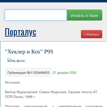
Искать в базе
Порталус
Рейтинг
"Хеклер и Кох" P9S
Публикация №1102449453
07 декабря 2004
Источник:
Виктор Мураховский, Семен Федосеев. Оружие пехоты 97.
OCR Палек, 1998 г.
Пистолет самозарядный, с самовзводным спусковым