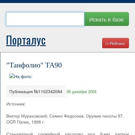
Искать в базе
Порталус
Рейтинг
"Танфолио" ТА90
Публикация №1102342084
06 декабря 2004
Источник:
Виктор Мураховский, Семен Федосеев. Оружие пехоты 97.
OCR Палек, 1998 г.
Стандартный служебный пистолет под 9-мм патрон