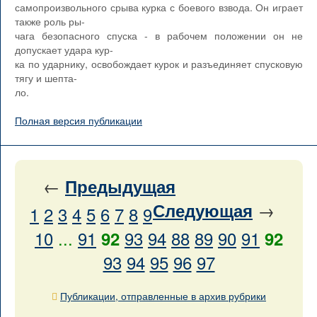
самопроизвольного срыва курка с боевого взвода. Он играет
также роль ры-
чага безопасного спуска - в рабочем положении он не
допускает удара кур-
ка по ударнику, освобождает курок и разъединяет спусковую
тягу и шепта-
ло.
Полная версия публикации
←
Предыдущая
→
Следующая
1
2
3
4
5
6
7
8
9
10
...
91
93
94
88
89
90
91
92
92
93
94
95
96
97
Публикации, отправленные в архив рубрики