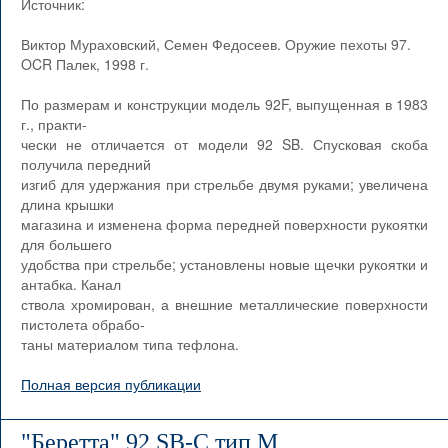
Источник:
Виктор Мураховский, Семен Федосеев. Оружие пехоты 97.
OCR Палек, 1998 г.
По размерам и конструкции модель 92F, выпущенная в 1983
г., практи-
чески не отличается от модели 92 SB. Спусковая скоба
получила передний
изгиб для удержания при стрельбе двумя руками; увеличена
длина крышки
магазина и изменена форма передней поверхности рукоятки
для большего
удобства при стрельбе; установлены новые щечки рукоятки и
антабка. Канал
ствола хромирован, а внешние металлические поверхности
пистолета обрабо-
таны материалом типа тефлона.
Полная версия публикации
"Беретта" 92 SB-C тип М