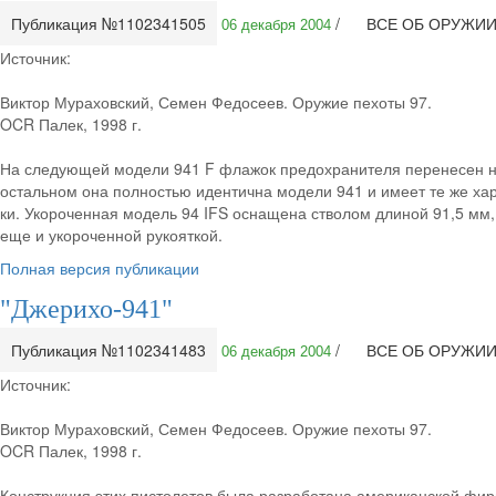
Публикация №1102341505
/
ВСЕ ОБ ОРУЖИ
06 декабря 2004
Источник:
Виктор Мураховский, Семен Федосеев. Оружие пехоты 97.
OCR Палек, 1998 г.
На следующей модели 941 F флажок предохранителя перенесен на
остальном она полностью идентична модели 941 и имеет те же хар
ки. Укороченная модель 94 IFS оснащена стволом длиной 91,5 мм,
еще и укороченной рукояткой.
Полная версия публикации
"Джерихо-941"
Публикация №1102341483
/
ВСЕ ОБ ОРУЖИ
06 декабря 2004
Источник:
Виктор Мураховский, Семен Федосеев. Оружие пехоты 97.
OCR Палек, 1998 г.
Конструкция этих пистолетов была разработана американской фи