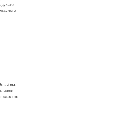
двухсто-
опасного
И
йный вы-
отличаю-
несколько