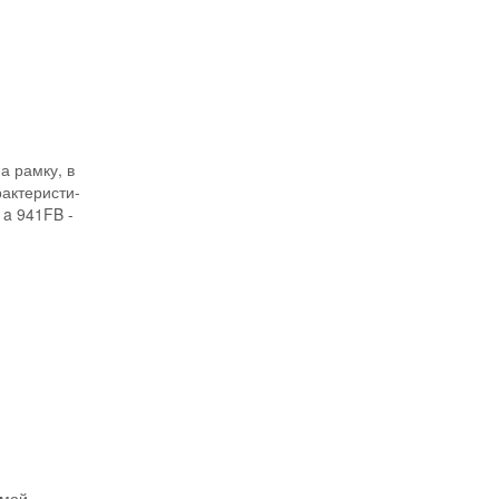
И
 рамку, в
актеристи-
 a 941FB -
И
рмой