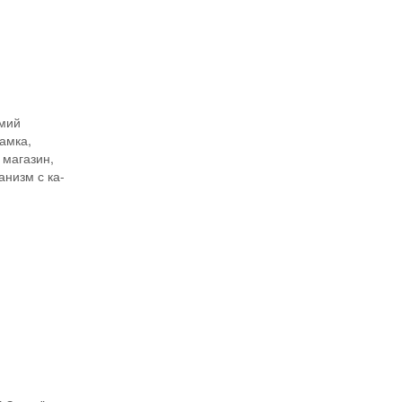
И
рмий
рамка,
 магазин,
низм с ка-
И