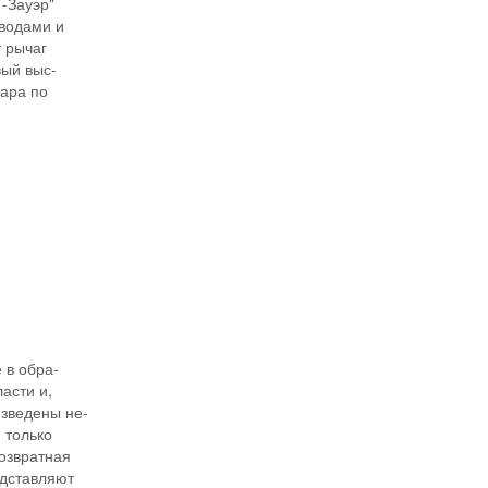
-Зауэр"
бводами и
т рычаг
вый выс-
дара по
И
 в обра-
асти и,
зведены не-
 только
возвратная
едставляют