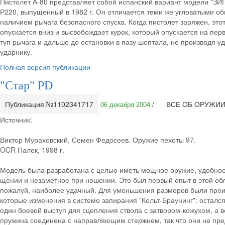
Пистолет А-80 представляет собой испанский вариант модели "ЗИГ
Р220, выпущенный в 1982 г. Он отличается теми же угловатыми о
наличием рычага безопасного спуска. Когда пистолет заряжен, это
опускается вниз и высвобождает курок, который опускается на пер
туп рычага и дальше до остановки в пазу шептала, не производя у
ударнику.
Полная версия публикации
"Стар" PD
Публикация №1102341717
/
ВСЕ ОБ ОРУЖИ
06 декабря 2004
Источник:
Виктор Мураховский, Семен Федосеев. Оружие пехоты 97.
OCR Палек, 1998 г.
Модель была разработана с целью иметь мощное оружие, удобное
щении и незаметное при ношении. Это был первый опыт в этой обл
пожалуй, наиболее удачный. Для уменьшения размеров были прои
которые изменения в системе запирания "Кольт-Браунинг": остался
один боевой выступ для сцепления ствола с затвором-кожухом, а 
пружина соединена с направляющим стержнем, так что они не пр