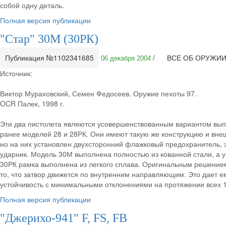
собой одну деталь.
Полная версия публикации
"Стар" 30М (30РК)
Публикация №1102341685
/
ВСЕ ОБ ОРУЖИ
06 декабря 2004
Источник:
Виктор Мураховский, Семен Федосеев. Оружие пехоты 97.
OCR Палек, 1998 г.
Эти два пистолета являются усовершенствованным вариантом вы
ранее моделей 28 и 28РК. Они имеют такую же конструкцию и вне
но на них установлен двухсторонний флажковый предохранитель,
ударник. Модель 30М выполнена полностью из кованной стали, а 
30РК рамка выполнена из легкого сплава. Оригинальным решение
то, что затвор движется по внутренним направляющим. Это дает е
устойчивость с минимальными отклонениями на протяжении всех 
Полная версия публикации
"Джерихо-941" F, FS, FB