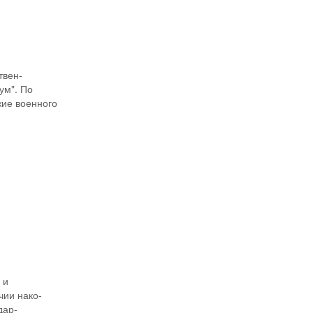
твен-
ум". По
жие военного
И
 и
чии нако-
дар-