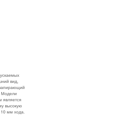
И
пускаемых
шний вид,
 запирающий
у Модели
м является
му высокую
110 мм хода.