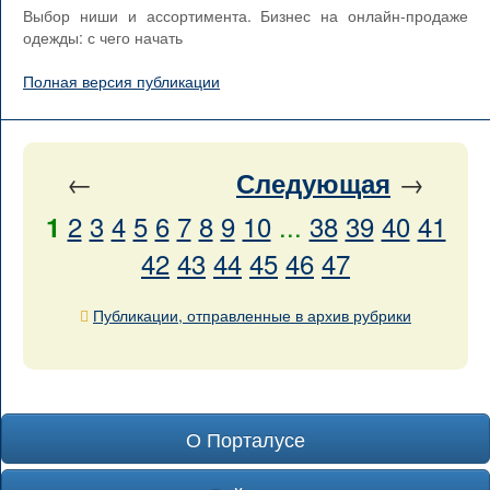
Выбор ниши и ассортимента. Бизнес на онлайн-продаже
одежды: с чего начать
Полная версия публикации
←
→
Следующая
2
3
4
5
6
7
8
9
10
...
38
39
40
41
1
42
43
44
45
46
47
Публикации, отправленные в архив рубрики
О Порталусе