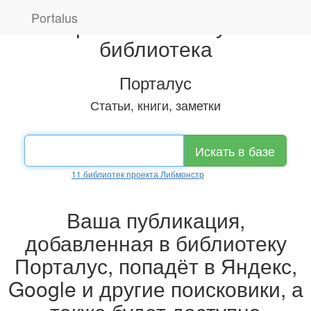
Portalus
Всероссийская научная
библиотека
Порталус
Статьи, книги, заметки
Искать в базе
Порталус +
11 библиотек проекта Либмонстр
08 августа 2026, Суббота
Ваша публикация,
добавленная в библиотеку
Порталус, попадёт в Яндекс,
Google и другие поисковики, а