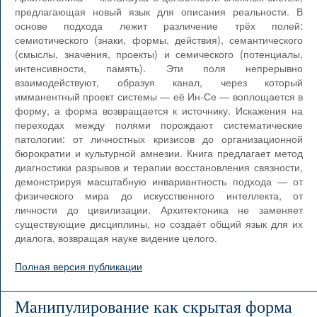
предлагающая новый язык для описания реальности. В
основе подхода лежит различение трёх полей:
семиотического (знаки, формы, действия), семантического
(смыслы, значения, проекты) и семического (потенциалы,
интенсивности, память). Эти поля непрерывно
взаимодействуют, образуя канал, через который
имманентный проект системы — её Ин-Се — воплощается в
форму, а форма возвращается к источнику. Искажения на
переходах между полями порождают систематические
патологии: от личностных кризисов до организационной
бюрократии и культурной амнезии. Книга предлагает метод
диагностики разрывов и терапии восстановления связности,
демонстрируя масштабную инвариантность подхода — от
физического мира до искусственного интеллекта, от
личности до цивилизации. Архитектоника не заменяет
существующие дисциплины, но создаёт общий язык для их
диалога, возвращая науке видение целого.
Полная версия публикации
Манипулирование как скрытая форма