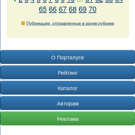
65
66
67
68
69
70
Публикации, отправленные в архив рубрики
О Порталусе
Рейтинг
Каталог
Авторам
Реклама