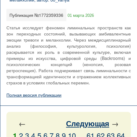
Публикация №1772359336
01 марта 2026
Статья исследует феномен лиминальных пространств как
зон переходных состояний, вызывающих амбивалентные
эмоции тревоги и меланхолии. Через междисциплинарный
анализ (философия, культурология, психология)
раскрывается их роль в современной культуре, включая
примеры из искусства, цифровой среды (Backrooms) и
психологических концепций (кенопсия, розовая
ретроспекция). Работа подчеркивает связь лиминальности с
трансформацией идентичности и отражением коллективных
страхов в условиях глобальных перемен.
Полная версия публикации
←
→
Следующая
2
3
4
5
6
7
8
9
10
...
61
62
63
64
1